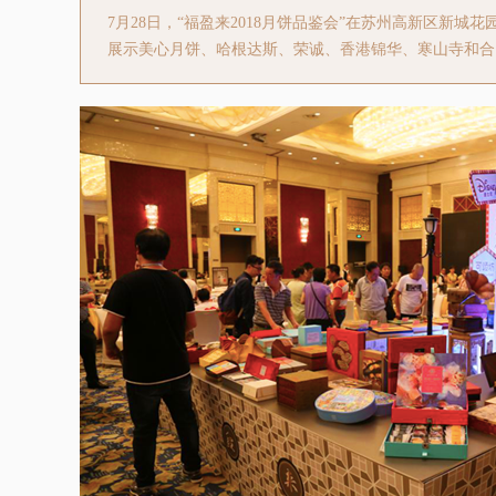
7月28日，“福盈来2018月饼品鉴会”在苏州高新区新城
展示美心月饼、哈根达斯、荣诚、香港锦华、寒山寺和合