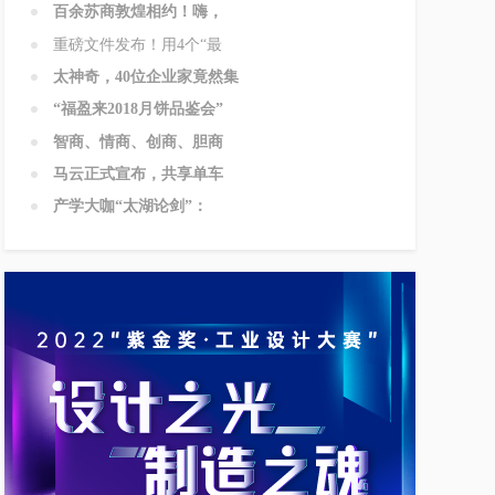
百余苏商敦煌相约！嗨，
重磅文件发布！用4个“最
太神奇，40位企业家竟然集
“福盈来2018月饼品鉴会”
智商、情商、创商、胆商
马云正式宣布，共享单车
产学大咖“太湖论剑”：