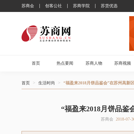
苏商会
创客公社
苏商学院
苏货优选
首页
热点要闻
苏商人物
苏商视频
>
>
首页
生活时尚
“福盈来2018月饼品鉴会”在苏州高新
“福盈来2018月饼品
苏商会
2018-07-3