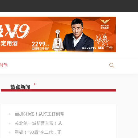
广告
时尚
+
热点新闻
坐拥610亿！从打工仔到常
苏北第一城新晋首富！从
重磅！“90后”企二代，正