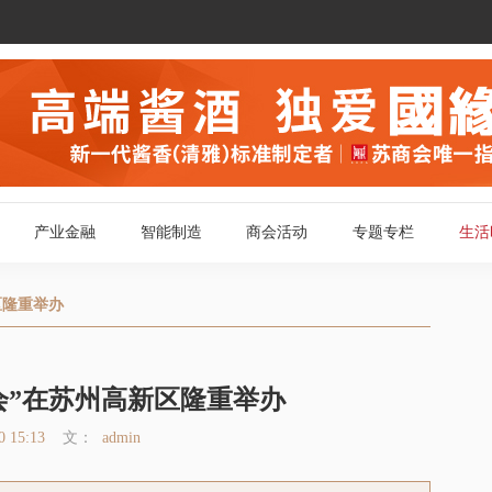
产业金融
智能制造
商会活动
专题专栏
生活
商会新闻
苏商视点
区隆重举办
会员动态
图闻天下
活动报道
政策发布
鉴会”在苏州高新区隆重举办
一周回顾
0 15:13
文：
admin