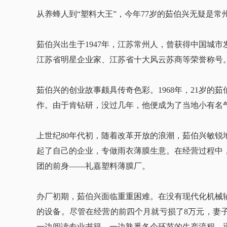
从养蜂人到“塑料大王”，今年77岁的茹伯兴无疑是
茹伯兴出生于1947年，江苏常州人，曾获得中国城
江苏省明星企业家、江苏省十大风云苏商等荣誉称号
茹伯兴的创业故事颇具传奇色彩。1968年，21岁
作。由于肯钻研，没过几年，他便成为了当地小有名气
上世纪80年代初，随着改革开放的浪潮，茹伯兴敏
起了自己的企业，专做雨衣薄膜生意。在经营过程中
团的前身——礼嘉塑料薄膜厂。
办厂初期，茹伯兴面临重重困难。在没有现代化机械
的设备。尽管在经营的前四个月就亏损了8万元，妻
一边阅读专业书籍，一边熟悉各个环节的生产流程，