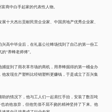
常州富商中白手起家的代表性人物。
市发展十大杰出贡献民营企业家、中国房地产优秀企业家、
。
的茹伯兴高中毕业后，在礼嘉公社蜂场找到了自己的第一份工
的“养蜂老师傅”。
锐地捕捉到了雨衣革市场的商机，用养蜂掘得的第一桶金办
，他发现生产塑料比经销塑料更赚钱，于是成立了百兴集
辅助的情况下，他与工人们一起肩扛手抬，安装了数百吨
子也劝他放弃，但他凭借不屈不挠的精神坚持了下来。他
迅速将自己培养成了行业专家。