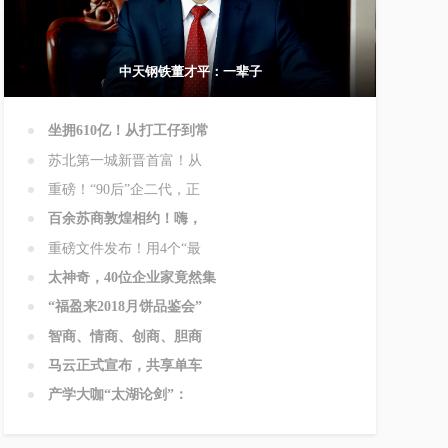
中天钢铁董才平：一辈子
坐拥610亿！从打工仔到常
苏北第一城新晋首富！从
重磅！“90后”企二代，正
百余苏商敦煌相约！嗨，
重磅文件发布！用4个“最
太神奇，40位企业家竟然集
“福盈来2018月饼品鉴会”
智商、情商、创商、胆商
马云正式宣布，共享单车
产学大咖“太湖论剑”：