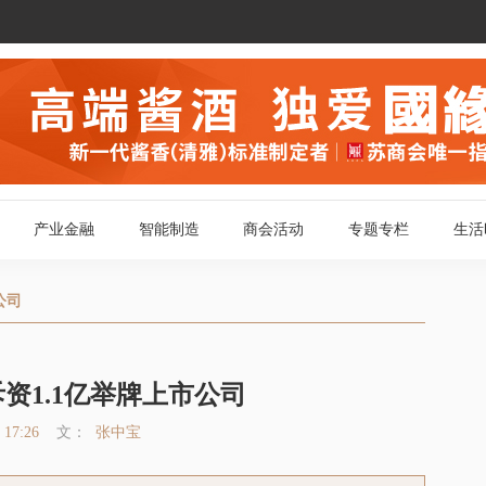
产业金融
智能制造
商会活动
专题专栏
生活
商会新闻
苏商视点
公司
会员动态
图闻天下
活动报道
政策发布
资1.1亿举牌上市公司
一周回顾
 17:26
文：
张中宝