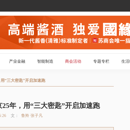
产业金融
智能制造
商会活动
专题专栏
生活
商会新闻
苏商视点
，用“三大密匙”开启加速跑
会员动态
图闻天下
活动报道
政策发布
25年，用“三大密匙”开启加速跑
一周回顾
6:26
文：
鲁羚 张子凡