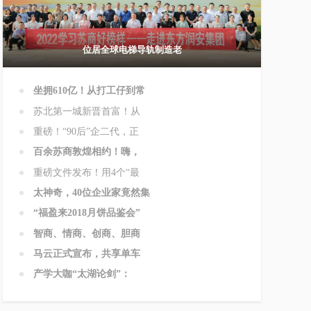
位居全球电梯导轨制造老
坐拥610亿！从打工仔到常
苏北第一城新晋首富！从
重磅！“90后”企二代，正
百余苏商敦煌相约！嗨，
重磅文件发布！用4个“最
太神奇，40位企业家竟然集
“福盈来2018月饼品鉴会”
智商、情商、创商、胆商
马云正式宣布，共享单车
产学大咖“太湖论剑”：